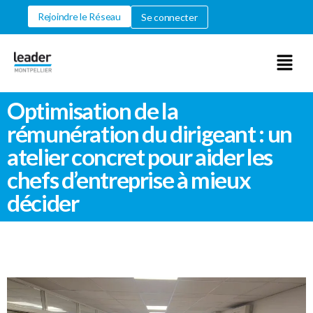
Rejoindre le Réseau
Se connecter
Optimisation de la
rémunération du dirigeant : un
atelier concret pour aider les
chefs d’entreprise à mieux
décider