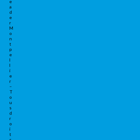
e
a
d
e
r
M
o
n
t
p
e
l
l
i
e
r
–
T
o
u
s
d
r
o
i
t
s