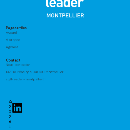
Pages utiles
Accueil
À propos
Agenda
Contact
Nous contacter
132 Bd Pénélope, 34000 Montpellier
sg@leader-montpellier.fr
©
2
0
2
6
L