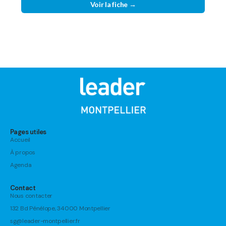
Voir la fiche →
Pages utiles
Accueil
À propos
Agenda
Contact
Nous contacter
132 Bd Pénélope, 34000 Montpellier
sg@leader-montpellier.fr