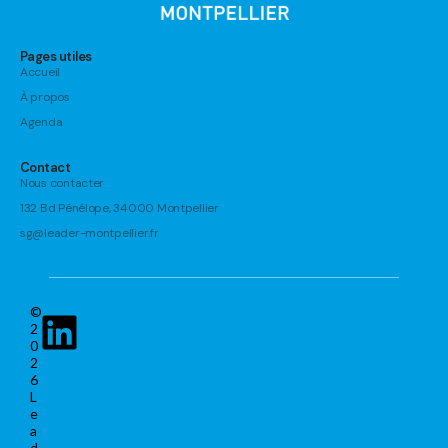
Pages utiles
Accueil
À propos
Agenda
Contact
Nous contacter
132 Bd Pénélope, 34000 Montpellier
sg@leader-montpellier.fr
©
2
0
2
6
L
e
a
d