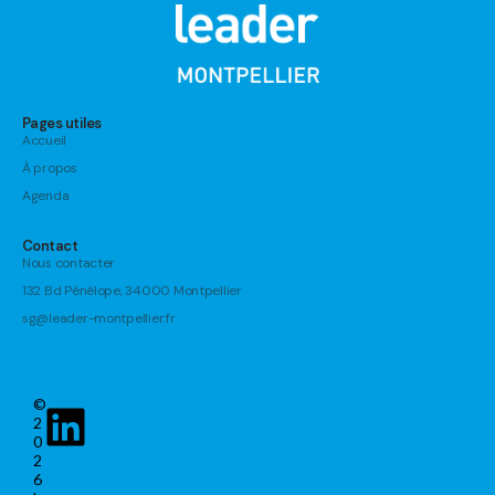
Pages utiles
Accueil
À propos
Agenda
Contact
Nous contacter
132 Bd Pénélope, 34000 Montpellier
sg@leader-montpellier.fr
©
2
0
2
6