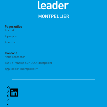
Pages utiles
Accueil
À propos
Agenda
Contact
Nous contacter
132 Bd Pénélope, 34000 Montpellier
sg@leader-montpellier.fr
©
2
0
2
6